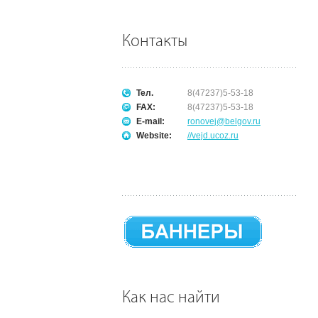
Контакты
Тел.
8(47237)5-53-18
FAX:
8(47237)5-53-18
E-mail:
ronovej@belgov.ru
Website:
//vejd.ucoz.ru
Как нас найти