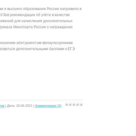
 и высшего образования России направило в
УЗов рекомендации об учёте в качестве
тижений для начисления дополнительных
 Приказа Минспорта России о награждении
ГТО.
ешению абитуриентам-физкультурникам
зоваться дополнительными баллами к ЕГЭ
yga
|
Дата:
18.06.2021
|
Комментарии (0)