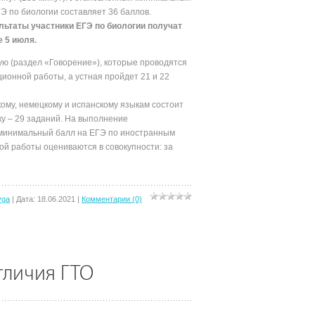
Э по биологии составляет 36 баллов.
льтаты участники ЕГЭ по биологии получат
е 5 июля.
ую (раздел «Говорение»), которые проводятся
ионной работы, а устная пройдет 21 и 22
му, немецкому и испанскому языкам состоит
ку – 29 заданий. На выполнение
й минимальный балл на ЕГЭ по иностранным
ой работы оцениваются в совокупности: за
yga
|
Дата:
18.06.2021
|
Комментарии (0)
тличия ГТО