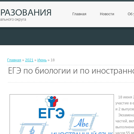
БРАЗОВАНИЯ
Главная
Новости
Об 
ального округа
Главная
»
2021
»
Июнь
»
18
ЕГЭ по биологии и по иностранн
18 июня 2
участие в
и 2 выпус
Экзаменац
частей, вк
выполнение
часов 55 