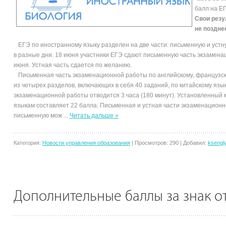
балл на ЕГ
Свои резу
не поздне
ЕГЭ по иностранному языку разделен на две части: письменную и устн
в разные дни. 18 июня участники ЕГЭ сдают письменную часть экзаменац
июня. Устная часть сдается по желанию.
Письменная часть экзаменационной работы по английскому, французско
из четырех разделов, включающих в себя 40 заданий, по китайскому язы
экзаменационной работы отводится 3 часа (180 минут). Установленны
языкам составляет 22 балла. Письменная и устная части экзаменационн
письменную мож
...
Читать дальше »
Категория:
Новости управления образования
|
Просмотров:
290
|
Добавил:
ksengl
Дополнительные баллы за знак о