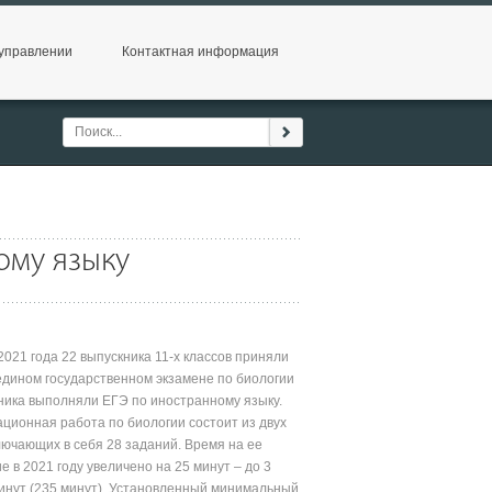
управлении
Контактная информация
ому языку
021 года 22 выпускника 11-х классов приняли
 едином государственном экзамене по биологии
кника выполняли ЕГЭ по иностранному языку.
ионная работа по биологии состоит из двух
лючающих в себя 28 заданий. Время на ее
 в 2021 году увеличено на 25 минут – до 3
минут (235 минут). Установленный минимальный