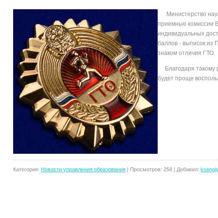
Министерство науки
приемные комиссии В
индивидуальных дос
баллов - выписок из
знаком отличия 
Благодаря такому р
будет проще восполь
Категория:
Новости управления образования
|
Просмотров:
258
|
Добавил:
ksengl