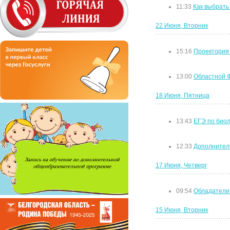
11:33
Как выбрат
22 Июня, Вторник
15:16
Проектория
13:00
Областной Ф
18 Июня, Пятница
13:43
ЕГЭ по биол
12:33
Дополнитель
17 Июня, Четверг
09:54
Обладатели 
15 Июня, Вторник