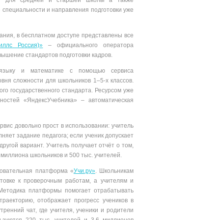
и для средней и старшей школы а также
специальности и направления подготовки уже
вания, в бесплатном доступе представлены все
ллс Россия)»
– официального оператора
повышение стандартов подготовки кадров.
 языку и математике с помощью сервиса
овня сложности для школьников 1–5-х классов.
о государственного стандарта. Ресурсом уже
жностей «ЯндексУчебника» – автоматическая
ервис довольно прост в использовании: учитель
няет задание педагога; если ученик допускает
ругой вариант. Учитель получает отчёт о том,
 миллиона школьников и 500 тыс. учителей.
зовательная платформа «
Учи.ру
»
. Школьникам
товке к проверочным работам, а учителям и
 Методика платформы помогает отрабатывать
траекторию, отображает прогресс учеников в
тренний чат, где учителя, ученики и родители