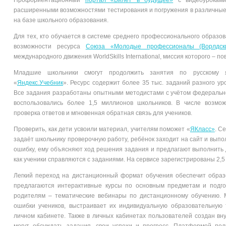
Профориентационный
портал «Билет в будущее»
с видеоурокам
расширенными возможностями тестирования и погружения в различные 
на базе школьного образования.
Для тех, кто обучается в системе среднего профессионального образо
возможности ресурса
Союза «Молодые профессионалы (Ворлдски
международного движения WorldSkills International, миссия которого – 
Младшие школьники смогут продолжить занятия по русскому
«
Яндекс.Учебник
». Ресурс содержит более 35 тыс. заданий разного ур
Все задания разработаны опытными методистами с учётом федеральног
воспользовались более 1,5 миллионов школьников. В числе возмо
проверка ответов и мгновенная обратная связь для учеников.
Проверить, как дети усвоили материал, учителям поможет «
ЯКласс»
. С
задаёт школьнику проверочную работу, ребёнок заходит на сайт и выпол
ошибку, ему объясняют ход решения задания и предлагают выполнить д
как ученики справляются с заданиями. На сервисе зарегистрированы 2,5
Легкий переход на дистанционный формат обучения обеспечит обра
предлагаются интерактивные курсы по основным предметам и подго
родителям – тематические вебинары по дистанционному обучению.
ошибки учеников, выстраивает их индивидуальную образовательную 
личном кабинете. Также в личных кабинетах пользователей создан вну