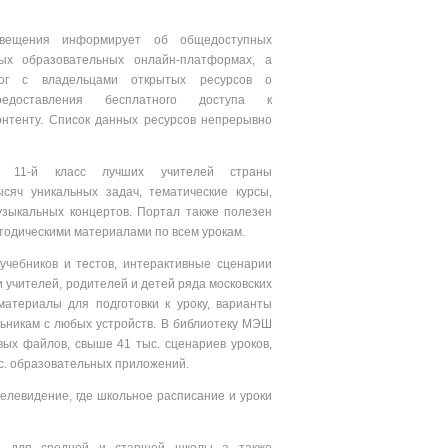
свещения информирует об общедоступных
х образовательных онлайн-платформах, а
ог с владельцами открытых ресурсов о
редоставления бесплатного доступа к
онтенту. Список данных ресурсов непрерывно
о 11-й класс лучших учителей страны
яч уникальных задач, тематические курсы,
узыкальных концертов. Портал также полезен
тодическими материалами по всем урокам.
учебников и тестов, интерактивные сценарии
 учителей, родителей и детей ряда московских
атериалы для подготовки к уроку, варианты
льникам с любых устройств. В библиотеку МЭШ
овых файлов, свыше 41 тыс. сценариев уроков,
ыс. образовательных приложений.
елевидение, где школьное расписание и уроки