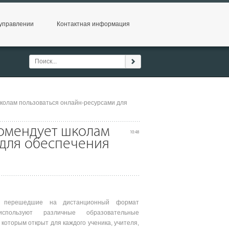
управлении
Контактная информация
колам пользоваться онлайн-ресурсами для
омендует школам
10:48
 для обеспечения
, перешедшие на дистанционный формат
спользуют различные образовательные
 которым открыт для каждого ученика, учителя,