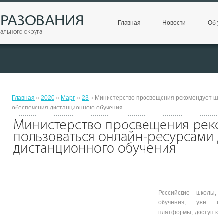
БРАЗОВАНИЯ
Главная
Новости
Об 
ального округа
Главная
»
2020
»
Март
»
23
» Министерство просвещения рекомендует ш
обеспечения дистанционного обучения
Министерство просвещения рек
пользоваться онлайн-ресурсами
дистанционного обучения
Российские школы
обучения, уже и
платформы, доступ к