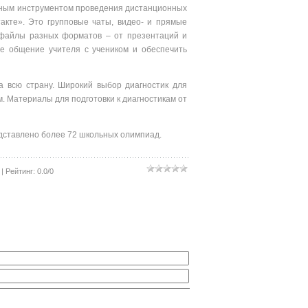
вным инструментом проведения дистанционных
акте». Это групповые чаты, видео- и прямые
е файлы разных форматов – от презентаций и
ое общение учителя с учеником и обеспечить
 всю страну. Широкий выбор диагностик для
. Материалы для подготовки к диагностикам от
дставлено более 72 школьных олимпиад.
|
Рейтинг
:
0.0
/
0