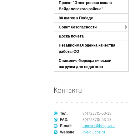
Проект "Электронная школа
Вейделевского района"
80 шагов к Победе
Совет безопасности
Доска почета
Независимая оценка качества
работы ОО
Снижение бюрократической
нагрузки для педагогов
Контакты
Тел.
8(47237)5-53-18
FAX:
8(47237)5-53-18
E-mail:
ronovej@belgov.ru
Website:
//vejd.ucoz.ru