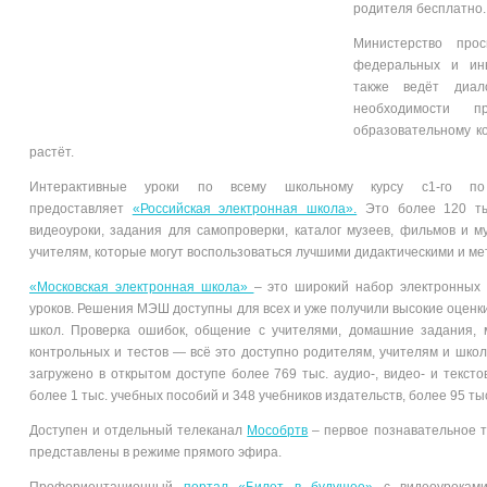
родителя бесплатно.
Министерство про
федеральных и ины
также ведёт диал
необходимости п
образовательному к
растёт.
Интерактивные уроки по всему школьному курсу с1-го п
предоставляет
«Российская электронная школа».
Это более 120 тыс
видеоуроки, задания для самопроверки, каталог музеев, фильмов и м
учителям, которые могут воспользоваться лучшими дидактическими и ме
«Московская электронная школа»
– это широкий набор электронных 
уроков. Решения МЭШ доступны для всех и уже получили высокие оценки
школ. Проверка ошибок, общение с учителями, домашние задания, м
контрольных и тестов — всё это доступно родителям, учителям и шко
загружено в открытом доступе более 769 тыс. аудио-, видео- и текст
более 1 тыс. учебных пособий и 348 учебников издательств, более 95 т
Доступен и отдельный телеканал
Мособртв
– первое познавательное т
представлены в режиме прямого эфира.