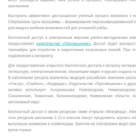
могут обсуждать задания, свои успехи и прогресс. Платформой пол
школьников.
Выстроить эффективно дистанционно учебный процесс возможно с
Сбербанком. Цель программы – формирование персонифицированной об
для каждого ребёнка возможностей для успешной учёбы.
Бесплатный доступ к электронным версиям учебно-методических ком
предоставляет
издательство «Просвещение»
. Доступ будет распрост
тренажёры для отработки и закрепления полученных знаний. При эт
подключения к интернету.
Для предоставления открытого бесплатного доступа к каталогу интера
литературе, электронным книгам, обучающим видео и курсам создана 
В наполнение ресурса вовлечены ведущие российские компании разног
«Учи.ру», «Скайенг», «Кодвардс», Издательство «Просвещение» и друг
активно используют Астраханская, Новгородская, Нижегородская
Сахалинская, Тюменская, Калининградская, Кемеровская области, 
автономный округ.
Бесплатный доступ к своим ресурсам также открыли «Фоксфорд», Inte
этих ресурсов школьники 1-11-х классов смогут продолжить изучать 
выпускным экзаменам и олимпиадам. Занятия на платформах ведут пре
вузов страны.