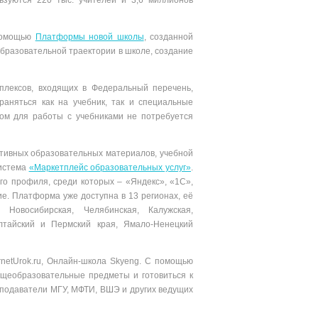
ьзуются 220 тыс. учителей и 3,6 миллионов
 помощью
Платформы новой школы
, созданной
разовательной траектории в школе, создание
плексов, входящих в Федеральный перечень,
раняться как на учебник, так и специальные
ом для работы с учебниками не потребуется
ктивных образовательных материалов, учебной
система
«Маркетплейс образовательных услуг»
.
о профиля, среди которых – «Яндекс», «1С»,
ие. Платформа уже доступна в 13 регионах, её
, Новосибирская, Челябинская, Калужская,
Алтайский и Пермский края, Ямало-Ненецкий
rnetUrok.ru, Онлайн-школа Skyeng. С помощью
общеобразовательные предметы и готовиться к
подаватели МГУ, МФТИ, ВШЭ и других ведущих